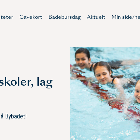
iteter
Gavekort
Badebursdag
Aktuelt
Min side/ne
skoler, lag
på Bybadet!