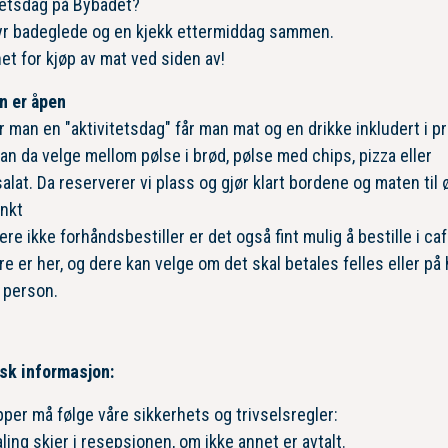
tetsdag på Bybadet?
byr badeglede og en kjekk ettermiddag sammen.
et for kjøp av mat ved siden av!
n er åpen
 man en "aktivitetsdag" får man mat og en drikke inkludert i pr
an da velge mellom pølse i brød, pølse med chips, pizza eller
alat. Da reserverer vi plass og gjør klart bordene og maten til
nkt
ere ikke forhåndsbestiller er det også fint mulig å bestille i ca
re er her, og dere kan velge om det skal betales felles eller på
 person.
sk informasjon:
per må følge våre sikkerhets og trivselsregler:
ling skjer i resepsjonen, om ikke annet er avtalt.