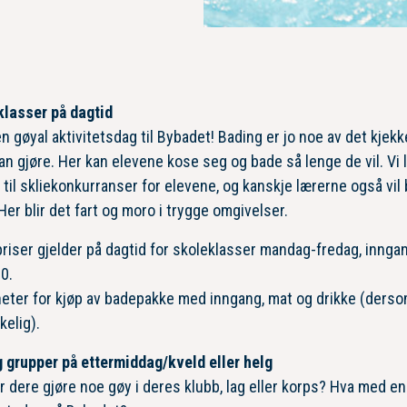
klasser på dagtid
n gøyal aktivitetsdag til Bybadet! Bading er jo noe av det kjek
an gjøre. Her kan elevene kose seg og bade så lenge de vil. Vi 
 til skliekonkurranser for elevene, og kanskje lærerne også vil 
er blir det fart og moro i trygge omgivelser.
riser gjelder på dagtid for skoleklasser mandag-fredag, inngan
00.
eter for kjøp av badepakke med inngang, mat og drikke (derso
kelig).
 grupper på ettermiddag/kveld eller helg
 dere gjøre noe gøy i deres klubb, lag eller korps? Hva med en