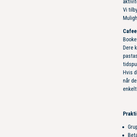
aktivi
Vi til
Muligh
Cafee
Booker
Dere k
pastas
tidspu
Hvis d
når de
enkelt
Prakti
Grup
Beta