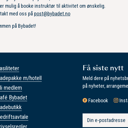
er mulig å booke instruktør til aktivitet om ønskelig.
ntakt med oss på
post@bybadet.no
mmen på Bybadet!
Få siste nytt
asiliteter
adepakke m/hotell
Meld dere på nyhetsbr
på nyheter, arrangeme
li medlem
afé Bybadet
Facebook
Ins
adebutikk
edriftsavtale
rivselsregler