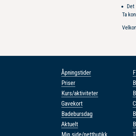
Det 
Ta ko
Velko
Åpningstider
F
Priser
B
Kurs/aktiviteter
B
Gavekort
C
Badebursdag
B
Aktuelt
B
Min side/nettbutikk
T