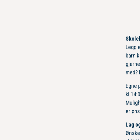
Skole
Legg e
barn k
gjerne
med? H
Egne p
kl.14:
Muligh
er øns
Lag og
Ønsker