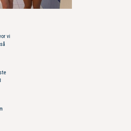
or vi
gså
ste
3
om