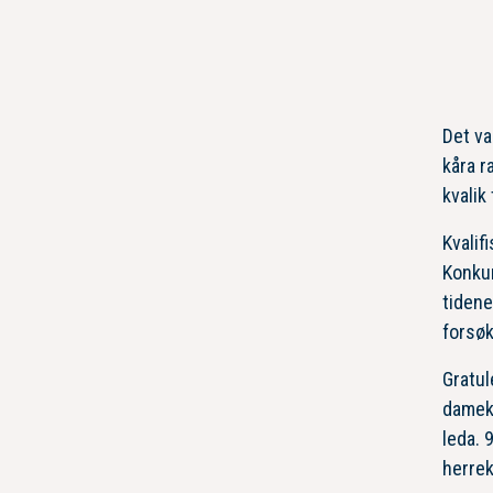
Det va
kåra r
kvalik
Kvalif
Konkur
tidene
forsøk
Gratul
damekl
leda. 
herrek