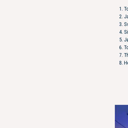
To
J
S
S
J
T
T
H