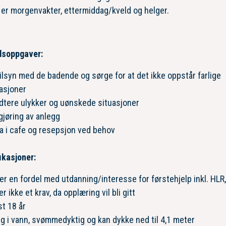
er morgenvakter, ettermiddag/kveld og helger.
dsoppgaver:
ilsyn med de badende og sørge for at det ikke oppstår farlige
asjoner
dtere ulykker og uønskede situasjoner
jøring av anlegg
a i cafe og resepsjon ved behov
ikasjoner:
er en fordel med utdanning/interesse for førstehjelp inkl. HLR
er ikke et krav, da opplæring vil bli gitt
t 18 år
g i vann, svømmedyktig og kan dykke ned til 4,1 meter