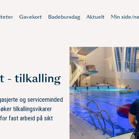
iteter
Gavekort
Badebursdag
Aktuelt
Min side/ne
- tilkalling
ngasjerte og serviceminded
søker tilkallingsvikarer
or fast arbeid på sikt