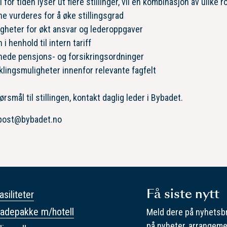
i for tiden lyser ut flere stillinger, vil en kombinasjon av ulike ro
e vurderes for å øke stillingsgrad
gheter for økt ansvar og lederoppgaver
 i henhold til intern tariff
nede pensjons- og forsikringsordninger
klingsmuligheter innenfor relevante fagfelt
ørsmål til stillingen, kontakt daglig leder i Bybadet.
 post@bybadet.no
Få siste nytt
asiliteter
adepakke m/hotell
Meld dere på nyhetsbr
på nyheter, arrangeme