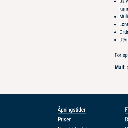
Da v
kunn
Muli
Lønn
Ord
Utvi
For sp
Mail
:
Åpningstider
F
Priser
B