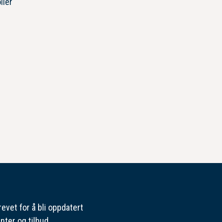
ller
evet for å bli oppdatert
nter og tilbud.