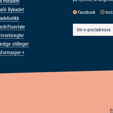
li medlem
afé Bybadet
Facebook
Ins
adebutikk
edriftsavtale
rivselsregler
edige stillinger
nformasjon +
P