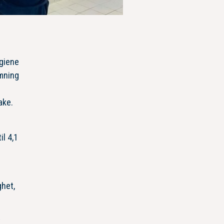
ygiene
mning
e
ake.
il 4,1
ghet,
t