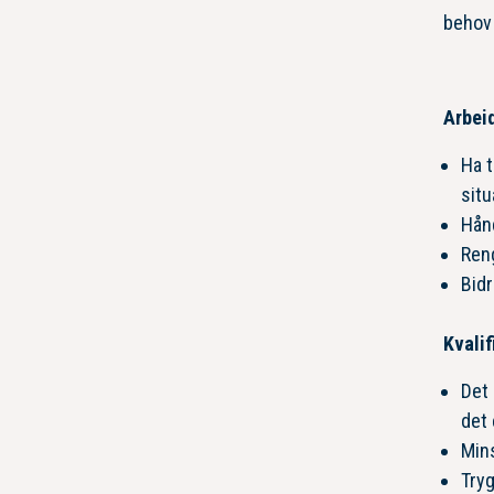
behov 
Arbei
Ha t
situ
Hån
Reng
Bidr
Kvalif
Det 
det 
Mins
Tryg