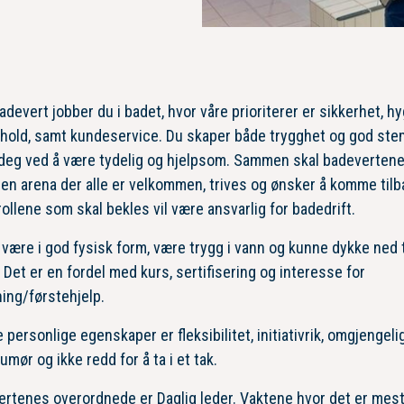
devert jobber du i badet, hvor våre prioriterer er sikkerhet, h
hold, samt kundeservice. Du skaper både trygghet og god ste
deg ved å være tydelig og hjelpsom. Sammen skal badeverten
en arena der alle er velkommen, trives og ønsker å komme tilb
rollene som skal bekles vil være ansvarlig for badedrift.
være i god fysisk form, være trygg i vann og kunne dykke ned t
 Det er en fordel med kurs, sertifisering og interesse for
ning/førstehjelp.
e personlige egenskaper er fleksibilitet, initiativrik, omgjengeli
umør og ikke redd for å ta i et tak.
rtenes overordnede er Daglig leder. Vaktene hvor det er mes