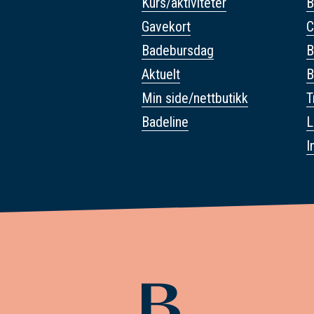
Kurs/aktiviteter
B
Gavekort
C
Badebursdag
B
Aktuelt
B
Min side/nettbutikk
T
Badeline
L
I