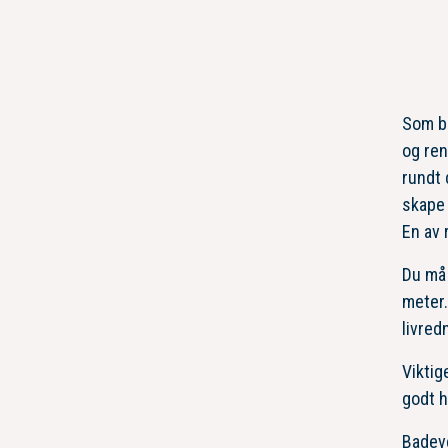
Som ba
og ren
rundt 
skape 
En av 
Du må 
meter.
livred
Viktig
godt h
Badeve