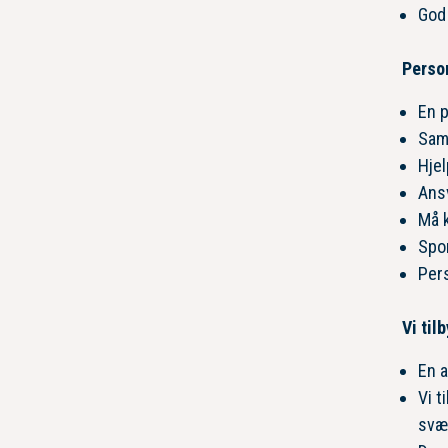
God 
Perso
En 
Sama
Hjel
Ansv
Må 
Spor
Pers
Vi tilb
En a
Vi t
svær