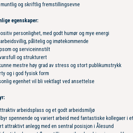
muntlig og skriftlig fremstillingsevne
nlige egenskaper:
positiv personlighet, med godt humør og mye energi
rbeidsvillig, pålitelig og imøtekommende
psom og serviceinnstilt
arsfull og strukturert
kunne mestre høy grad av stress og stort publikumstrykk
ty og i god fysisk form
onlig egenhet vil bli vektlagt ved ansettelse
yr:
ttraktiv arbeidsplass og et godt arbeidsmiljø
ilbyr spennende og variert arbeid med fantastiske kollegaer i e
t attraktivt anlegg med en sentral posisjon i Ålesund