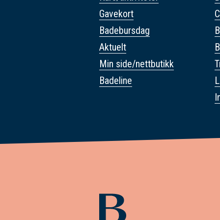
Gavekort
C
Badebursdag
B
Aktuelt
B
Min side/nettbutikk
T
Badeline
L
I