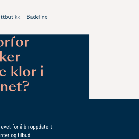
ttbutikk
Badeline
rfor
ker
e klor i
net?
evet for å bli oppdatert
nter og tilbud.