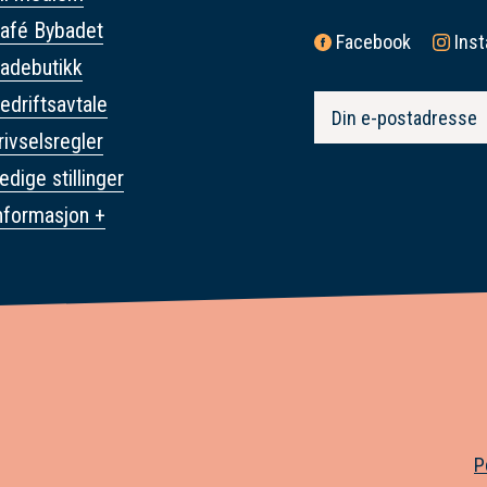
afé Bybadet
Facebook
Ins
adebutikk
edriftsavtale
rivselsregler
edige stillinger
nformasjon +
P