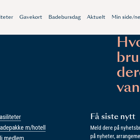
iteter
Gavekort
Badebursdag
Aktuelt
Min side/ne
Hvo
bru
der
van
Få siste nytt
asiliteter
adepakke m/hotell
Meld dere på nyhetsbr
på nyheter, arrangeme
li medlem